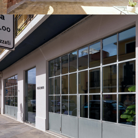
Villa M
Infissi: sistema in alluminio a taglio termico Schuco AWS/ADS
65
Finitura alluminio: NOIR 100
Finitura accessori: NOIR 100 in tinta con gli infissi