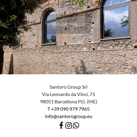
Porta in legno per interni
dalla forma semplice e
Villa M. Milazzo
minimale, disponibile nelle
versioni porte scorrevoli,
porte battente, porte a
libro e porte filomuro
Santoro Group Srl
Via Leonardo da Vinci, 71
98051 Barcellona P.G. (ME)
T +39 090 979 7965
info@santorogroup.eu