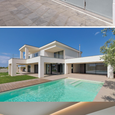
Atelier Asciari
Infissi: sistema Secco OS2-75
Finitura: zincato naturale
Finitura accessori: argento